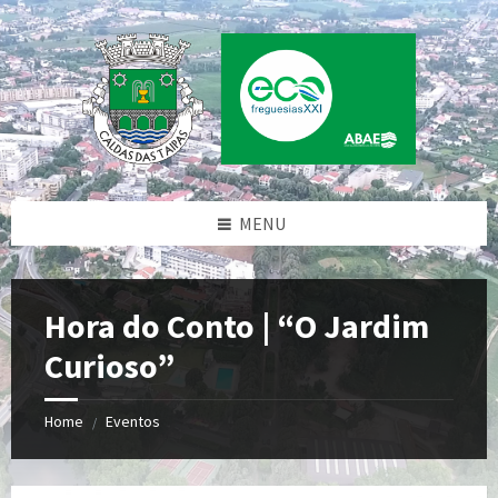
Skip
Skip
Skip
to
to
to
content
left
footer
sidebar
MENU
Hora do Conto | “O Jardim
Curioso”
Home
Eventos
/