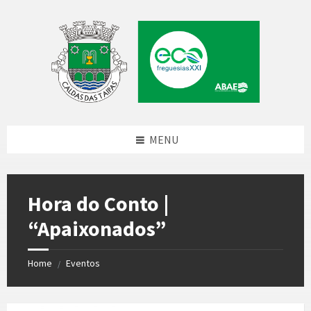
Skip
Skip
Skip
to
to
to
content
left
footer
sidebar
MENU
Hora do Conto |
“Apaixonados”
Home
Eventos
/