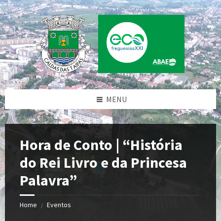
Skip
Skip
Skip
to
to
to
content
left
footer
sidebar
MENU
Hora de Conto | “História
do Rei Livro e da Princesa
Palavra”
Home
Eventos
/