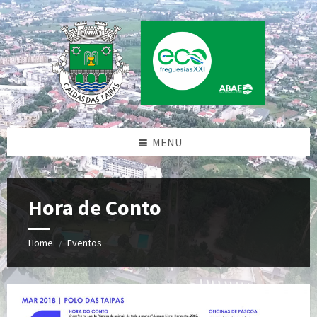
Skip
Skip
Skip
to
to
to
content
left
footer
sidebar
MENU
Hora de Conto
Home
Eventos
/