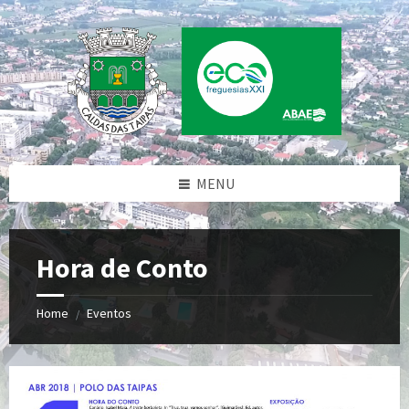
Skip
Skip
Skip
to
to
to
content
left
footer
sidebar
MENU
Hora de Conto
Home
Eventos
/