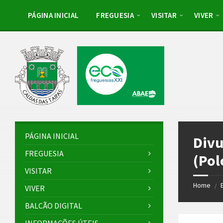
Skip
Skip
Skip
to
to
to
PÁGINA INICIAL
FREGUESIA
VISITAR
VIVER
content
left
footer
sidebar
PÁGINA INICIAL
Divu
FREGUESIA
(Pol
VISITAR
Home
/
VIVER
BALCÃO DIGITAL