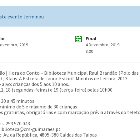
ste evento terminou
cio
Final
Novembro, 2019
4 Dezembro, 2019
8:00
ão | Hora do Conto – Biblioteca Municipal Raul Brandão (Polo das
, Klaus. A Estrela de Laura. Estoril: Minutos de Leitura, 2013.
 alvo: crianças dos 5 aos 10 anos.
11, 18 (segundas-feiras) e 19 (terça-feira) pelas 10h00
 30 a 45 minutos
mínimo de 5 e máximo de 30 crianças
es gratuitas, obrigatórias e com marcação prévia através do telefo
s: 253 570 043
 biblioteca@cm-guimaraes.pt
: Av. da República, 4805-380 Caldas das Taipas