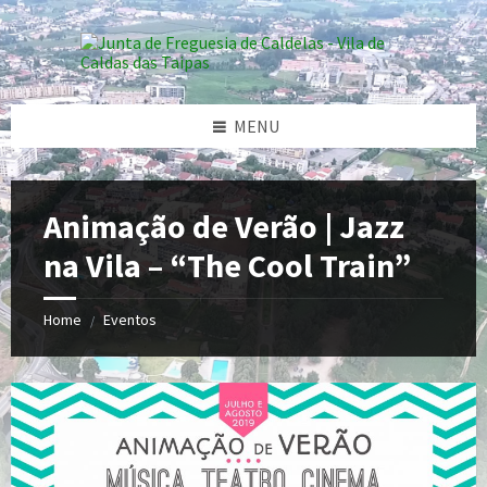
Skip
Skip
Skip
to
to
to
content
left
footer
sidebar
MENU
Animação de Verão | Jazz
na Vila – “The Cool Train”
Home
Eventos
/