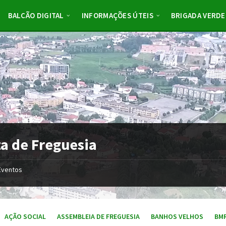
BALCÃO DIGITAL
INFORMAÇÕES ÚTEIS
BRIGADA VERDE
a de Freguesia
Eventos
AÇÃO SOCIAL
ASSEMBLEIA DE FREGUESIA
BANHOS VELHOS
BM