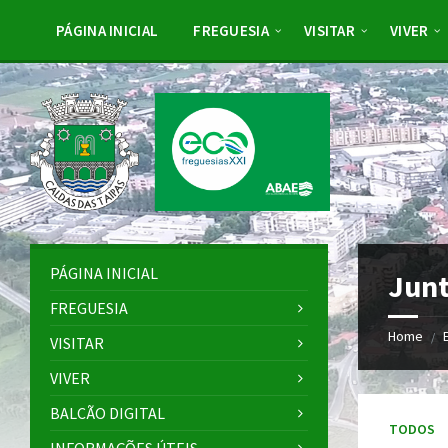
Skip
Skip
Skip
to
to
to
PÁGINA INICIAL
FREGUESIA
VISITAR
VIVER
content
left
footer
sidebar
PÁGINA INICIAL
Junt
FREGUESIA
Home
/
VISITAR
VIVER
BALCÃO DIGITAL
TODOS