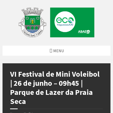
Skip
Skip
Skip
Skip
to
to
to
to
content
left
right
footer
sidebar
sidebar
MENU
VI Festival de Mini Voleibol
| 26 de junho – 09h45 |
Parque de Lazer da Praia
Seca