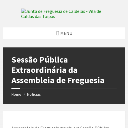
Skip
Skip
Skip
Skip
to
to
to
to
content
left
right
footer
sidebar
sidebar
MENU
Sessão Pública
Extraordinária da
Assembleia de Freguesia
Home
Notícias
/