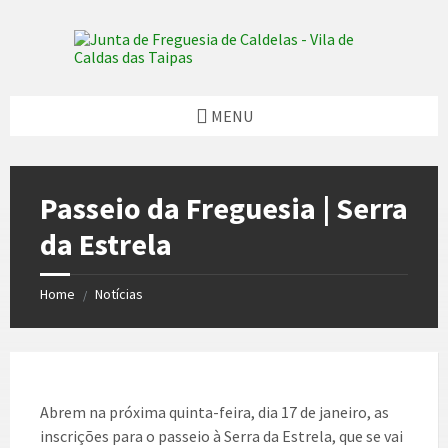
Skip
Skip
Skip
Skip
to
to
to
to
content
left
right
footer
sidebar
sidebar
MENU
Passeio da Freguesia | Serra
da Estrela
Home
Notícias
/
Abrem na próxima quinta-feira, dia 17 de janeiro, as
inscrições para o passeio à Serra da Estrela, que se vai