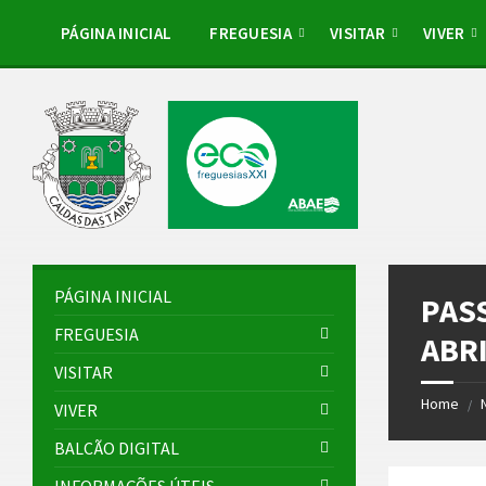
Skip
Skip
Skip
Skip
to
to
to
to
PÁGINA INICIAL
FREGUESIA
VISITAR
VIVER
content
left
right
footer
sidebar
sidebar
PÁGINA INICIAL
PAS
FREGUESIA
ABRI
VISITAR
Home
/
VIVER
BALCÃO DIGITAL