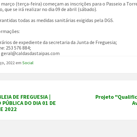
e março (terça-feira) começam as inscrições para o Passeio a Torr
 que se irá realizar no dia 09 de abril (sábado).
rantidas todas as medidas sanitárias exigidas pela DGS.
ormações:
rários de expediente da secretaria da Junta de Freguesia;
ne: 253 576 884;
: geral@caldasdastaipas.com
ço, 2022
em
Social
LEIA DE FREGUESIA |
Projeto "Qualifi
 PÚBLICA DO DIA 01 DE
A
DE 2022