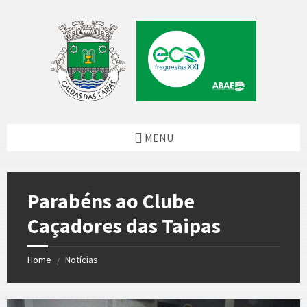
Skip
Skip
Skip
Skip
to
to
to
to
content
left
right
footer
sidebar
sidebar
MENU
Parabéns ao Clube
Caçadores das Taipas
Home
Notícias
/