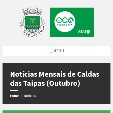
Skip
Skip
Skip
Skip
to
to
to
to
content
left
right
footer
sidebar
sidebar
MENU
Notícias Mensais de Caldas
das Taipas (Outubro)
Home
Notícias
/