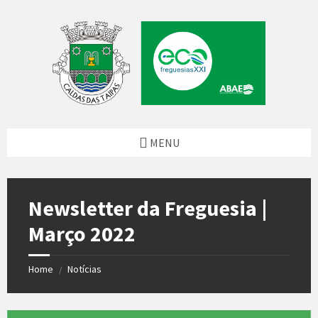
Skip
Skip
Skip
Skip
to
to
to
to
content
left
right
footer
sidebar
sidebar
MENU
Newsletter da Freguesia |
Março 2022
Home
Notícias
/