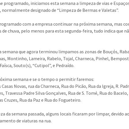
 programado, iniciamos esta semana a limpeza de vias e Espaço
, normalmente designado de “Limpeza de Bermas e Valetas”.
programado com a empresa continuar na próxima semana, mas co
s de chuva, pelo menos para esta segunda-feira, tudo indica que n
a semana que agora terminou limpamos as zonas de Bouçós, Raba
as, Montinho, Lameira, Rabelo, Tojal, Charneca, Pinhel, Bempost
Faísca, Souto(s), “Cutipol”, e Pedraído.
róxima semana e se o tempo o permitir faremos:
s Casas Novas, rua da Charneca, Rua do Picão, Rua da Igreja, R. Padr
s, Travessa Padre Silva Gonçalves, Rua de S. Tomé, Rua do Bacelo,
s Cruzes, Rua da Paz e Rua do Fogueteiro.
za da semana passada, alguns locais ficaram por limpar, devido a
amento de viaturas na rua.