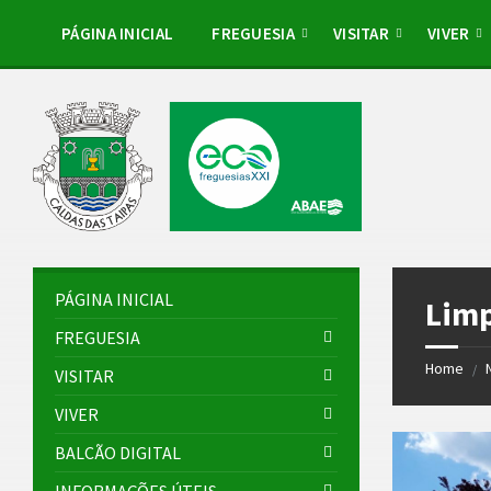
Skip
Skip
Skip
Skip
to
to
to
to
PÁGINA INICIAL
FREGUESIA
VISITAR
VIVER
content
left
right
footer
sidebar
sidebar
PÁGINA INICIAL
Limp
FREGUESIA
Home
/
VISITAR
VIVER
BALCÃO DIGITAL