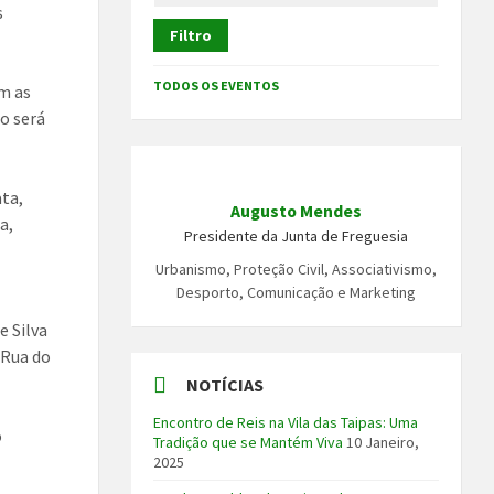
s
Filtro
TODOS OS EVENTOS
m as
ão será
ta,
Augusto Mendes
a,
Presidente da Junta de Freguesia
Urbanismo, Proteção Civil, Associativismo,
Desporto, Comunicação e Marketing
e Silva
 Rua do
NOTÍCIAS
Encontro de Reis na Vila das Taipas: Uma
o
Tradição que se Mantém Viva
10 Janeiro,
2025