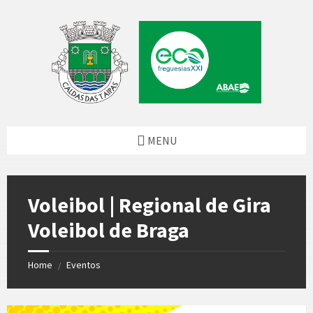
Skip
Skip
Skip
to
to
to
content
left
footer
sidebar
MENU
Voleibol | Regional de Gira
Voleibol de Braga
Home
Eventos
/