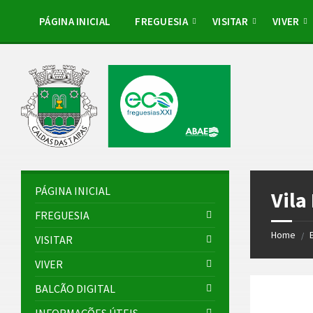
Skip
Skip
Skip
to
to
to
PÁGINA INICIAL
FREGUESIA
VISITAR
VIVER
content
left
footer
sidebar
PÁGINA INICIAL
Vila
FREGUESIA
Home
/
VISITAR
VIVER
BALCÃO DIGITAL