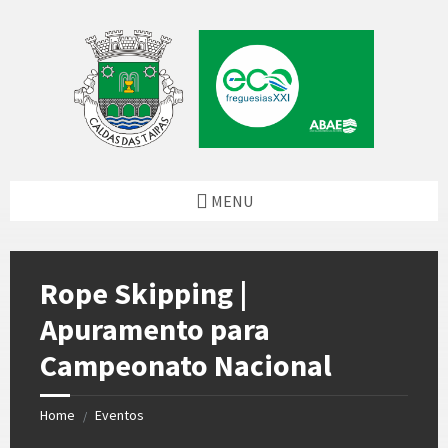
Skip
Skip
Skip
to
to
to
content
left
footer
sidebar
MENU
Rope Skipping |
Apuramento para
Campeonato Nacional
Home
Eventos
/