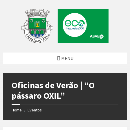
Skip
Skip
Skip
to
to
to
content
left
footer
sidebar
MENU
Oficinas de Verão | “O
pássaro OXIL”
Home
Eventos
/