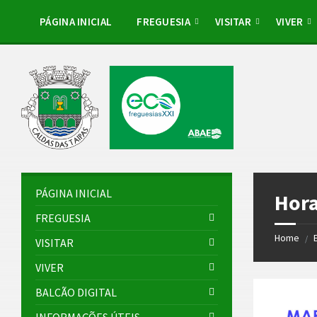
Skip
Skip
Skip
to
to
to
PÁGINA INICIAL
FREGUESIA
VISITAR
VIVER
content
left
footer
sidebar
PÁGINA INICIAL
Hora
FREGUESIA
Home
/
VISITAR
VIVER
BALCÃO DIGITAL