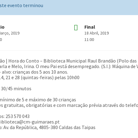
ste evento terminou
cio
Final
Março, 2019
18 Abril, 2019
00
11:00
ão | Hora do Conto – Biblioteca Municipal Raul Brandão (Polo das
rla e Melo, Irina. O meu Pai está desempregado. (S.I.): Máquina de 
 alvo: crianças dos 5 aos 10 anos.
14, 21 e 28 (quintas-feiras) pelas 10h00
 30/45 minutos
mínimo de 5 e máximo de 30 crianças
es gratuitas, obrigatórias e com marcação prévia através do telefo
s: 253 570 043
 biblioteca@cm-guimaraes.pt
: Av. da República, 4805-380 Caldas das Taipas