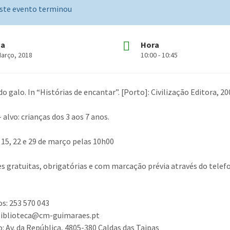
ste evento terminou
ta
Hora
Março, 2018
10:00 - 10:45
o galo. In “Histórias de encantar”. [Porto]: Civilização Editora, 20
 alvo: crianças dos 3 aos 7 anos.
, 15, 22 e 29 de março pelas 10h00
es gratuitas, obrigatórias e com marcação prévia através do telefo
s: 253 570 043
 biblioteca@cm-guimaraes.pt
: Av. da República, 4805-380 Caldas das Taipas