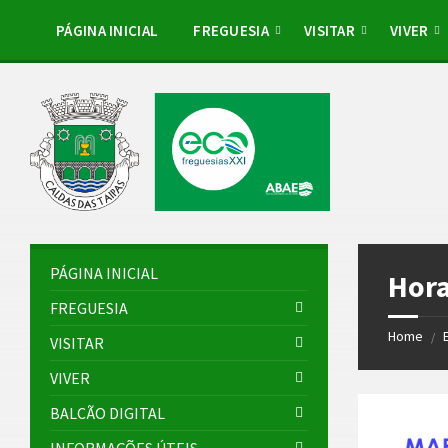
Skip
Skip
Skip
to
to
to
PÁGINA INICIAL
FREGUESIA
VISITAR
VIVER
content
left
footer
sidebar
PÁGINA INICIAL
Hora
FREGUESIA
Home
/
VISITAR
VIVER
BALCÃO DIGITAL