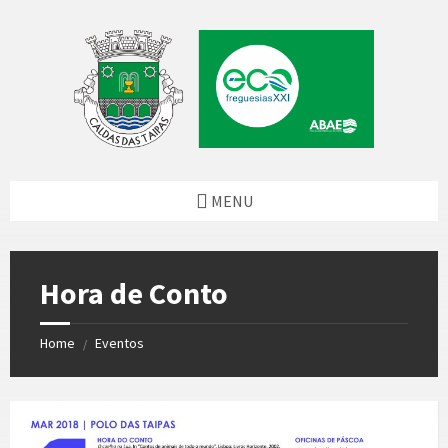
Skip
Skip
Skip
to
to
to
content
left
footer
sidebar
MENU
Hora de Conto
Home
Eventos
/