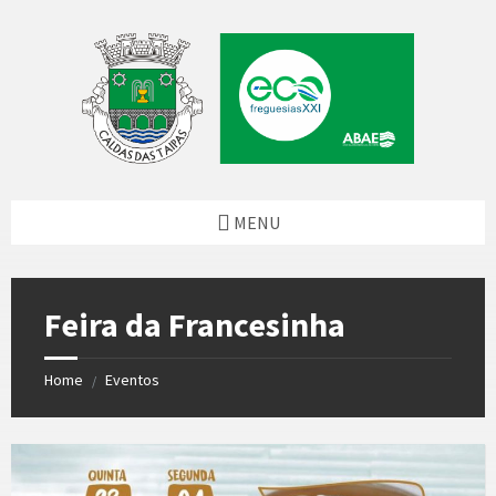
Skip
Skip
Skip
to
to
to
content
left
footer
sidebar
MENU
Feira da Francesinha
Home
Eventos
/