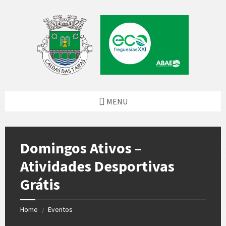
Skip
Skip
Skip
to
to
to
content
left
footer
sidebar
MENU
Domingos Ativos –
Atividades Desportivas
Grátis
Home
Eventos
/