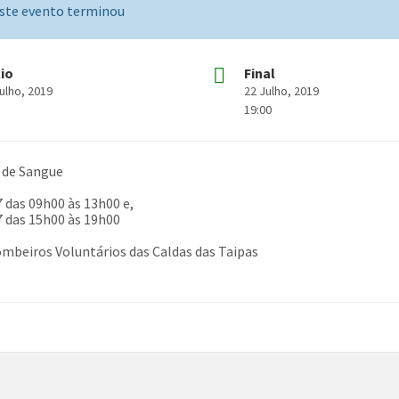
ste evento terminou
cio
Final
ulho, 2019
22 Julho, 2019
19:00
 de Sangue
7 das 09h00 às 13h00 e,
7 das 15h00 às 19h00
ombeiros Voluntários das Caldas das Taipas