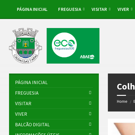
Skip
Skip
Skip
to
to
to
PÁGINA INICIAL
FREGUESIA
VISITAR
VIVER
content
left
footer
sidebar
PÁGINA INICIAL
Colh
FREGUESIA
Home
/
VISITAR
VIVER
BALCÃO DIGITAL