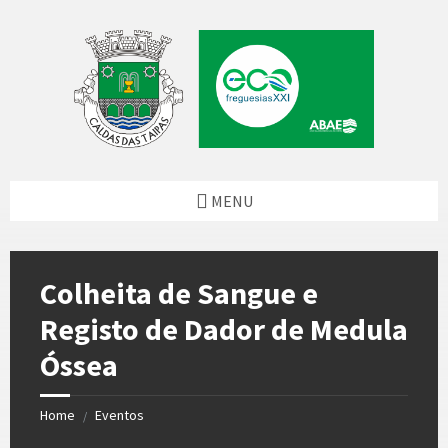
Skip
Skip
Skip
to
to
to
content
left
footer
sidebar
MENU
Colheita de Sangue e
Registo de Dador de Medula
Óssea
Home
Eventos
/