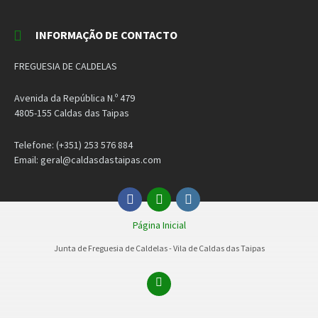
INFORMAÇÃO DE CONTACTO
FREGUESIA DE CALDELAS
Avenida da República N.º 479
4805-155 Caldas das Taipas
Telefone: (+351) 253 576 884
Email: geral@caldasdastaipas.com
Facebook
Email
Instagram
Página Inicial
Junta de Freguesia de Caldelas - Vila de Caldas das Taipas