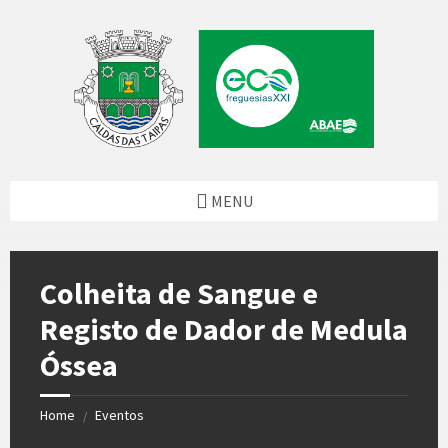
Skip
Skip
Skip
to
to
to
content
left
footer
sidebar
MENU
Colheita de Sangue e
Registo de Dador de Medula
Óssea
Home
Eventos
/