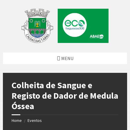
Skip
Skip
Skip
to
to
to
content
left
footer
sidebar
MENU
Colheita de Sangue e
Registo de Dador de Medula
Óssea
Home
Eventos
/