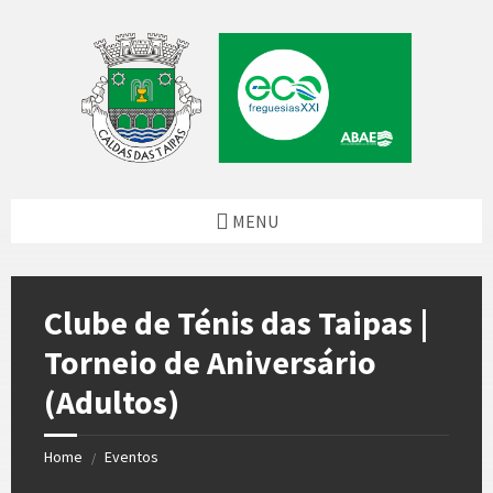
Skip
Skip
Skip
to
to
to
content
left
footer
sidebar
MENU
Clube de Ténis das Taipas |
Torneio de Aniversário
(Adultos)
Home
Eventos
/