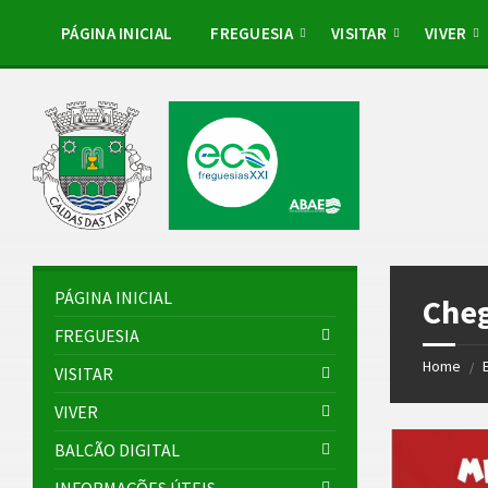
Skip
Skip
Skip
to
to
to
PÁGINA INICIAL
FREGUESIA
VISITAR
VIVER
content
left
footer
sidebar
PÁGINA INICIAL
Cheg
FREGUESIA
Home
/
VISITAR
VIVER
BALCÃO DIGITAL