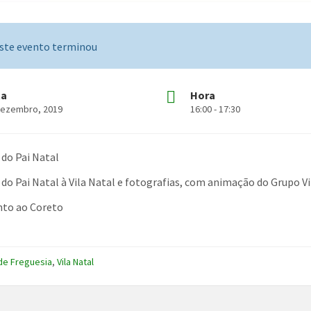
ste evento terminou
ta
Hora
Dezembro, 2019
16:00 - 17:30
do Pai Natal
do Pai Natal à Vila Natal e fotografias, com animação do Grupo Vi
unto ao Coreto
de Freguesia
,
Vila Natal