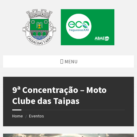
Skip
Skip
Skip
to
to
to
content
left
footer
sidebar
MENU
9ª Concentração – Moto
Clube das Taipas
Home
Eventos
/