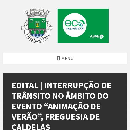
Skip
Skip
Skip
Skip
to
to
to
to
content
left
right
footer
sidebar
sidebar
MENU
EDITAL | INTERRUPÇÃO DE
TRÂNSITO NO ÂMBITO DO
EVENTO “ANIMAÇÃO DE
VERÃO”, FREGUESIA DE
CALDELAS