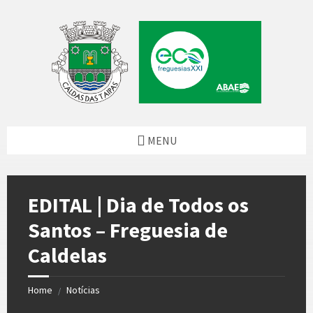
Skip
Skip
Skip
Skip
to
to
to
to
content
left
right
footer
sidebar
sidebar
MENU
EDITAL | Dia de Todos os
Santos – Freguesia de
Caldelas
Home
Notícias
/