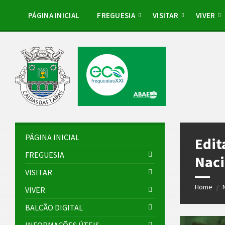
Skip
Skip
Skip
Skip
to
to
to
to
PÁGINA INICIAL
FREGUESIA
VISITAR
VIVER
content
left
right
footer
sidebar
sidebar
PÁGINA INICIAL
Edit
FREGUESIA
Naci
VISITAR
Home
/
VIVER
BALCÃO DIGITAL