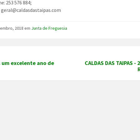
ne: 253 576 884;
: geral@caldasdastaipas.com
zembro, 2018
em
Junta de Freguesia
s um excelente ano de
CALDAS DAS TAIPAS - 