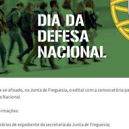
-se afixado, na Junta de Freguesia, o edital com a convocatória pa
a Nacional.
ormações:
rários de expediente da secretaria da Junta de Freguesia;