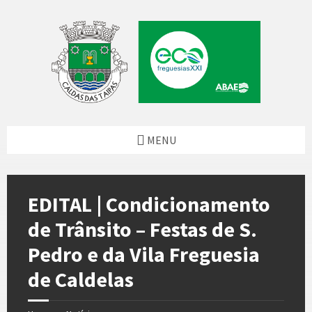
Skip
Skip
Skip
Skip
to
to
to
to
content
left
right
footer
sidebar
sidebar
MENU
EDITAL | Condicionamento
de Trânsito – Festas de S.
Pedro e da Vila Freguesia
de Caldelas