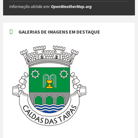
Informação obtida em:
OpenWeatherMap.org
GALERIAS DE IMAGENS EM DESTAQUE