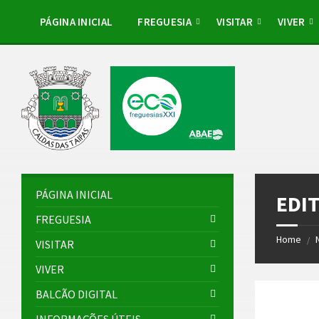
Skip
Skip
Skip
Skip
to
to
to
to
PÁGINA INICIAL
FREGUESIA
VISITAR
VIVER
content
left
right
footer
sidebar
sidebar
PÁGINA INICIAL
EDI
FREGUESIA
Home
/
VISITAR
VIVER
BALCÃO DIGITAL