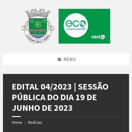
Skip
Skip
Skip
Skip
to
to
to
to
content
left
right
footer
sidebar
sidebar
MENU
EDITAL 04/2023 | SESSÃO
PÚBLICA DO DIA 19 DE
JUNHO DE 2023
Home
Notícias
/