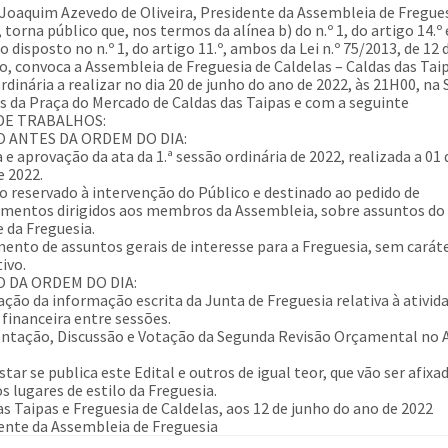
Joaquim Azevedo de Oliveira, Presidente da Assembleia de Fregue
 torna público que, nos termos da alínea b) do n.º 1, do artigo 14.º 
o disposto no n.º 1, do artigo 11.º, ambos da Lei n.º 75/2013, de 12 
, convoca a Assembleia de Freguesia de Caldelas – Caldas das Tai
rdinária a realizar no dia 20 de junho do ano de 2022, às 21H00, na 
s da Praça do Mercado de Caldas das Taipas e com a seguinte
DE TRABALHOS:
 ANTES DA ORDEM DO DIA:
a e aprovação da ata da 1.ª sessão ordinária de 2022, realizada a 01 
e 2022.
do reservado à intervenção do Público e destinado ao pedido de
imentos dirigidos aos membros da Assembleia, sobre assuntos do
e da Freguesia.
mento de assuntos gerais de interesse para a Freguesia, sem carát
tivo.
 DA ORDEM DO DIA:
iação da informação escrita da Junta de Freguesia relativa à ativid
 financeira entre sessões.
entação, Discussão e Votação da Segunda Revisão Orçamental no 
tar se publica este Edital e outros de igual teor, que vão ser afixa
s lugares de estilo da Freguesia.
as Taipas e Freguesia de Caldelas, aos 12 de junho do ano de 2022
ente da Assembleia de Freguesia