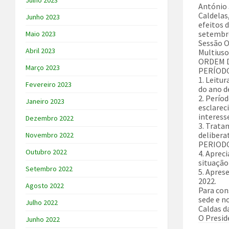
Julho 2023
António 
Caldelas,
Junho 2023
efeitos d
setembro
Maio 2023
Sessão O
Abril 2023
Multiuso
ORDEM 
Março 2023
PERÍODO
1. Leitur
Fevereiro 2023
do ano d
2. Perío
Janeiro 2023
esclarec
interess
Dezembro 2022
3. Trata
delibera
Novembro 2022
PERIODO
Outubro 2022
4. Aprec
situação
Setembro 2022
5. Apres
2022.
Agosto 2022
Para cons
sede e no
Julho 2022
Caldas d
O Presid
Junho 2022