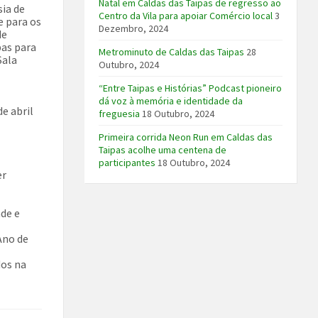
Natal em Caldas das Taipas de regresso ao
sia de
Centro da Vila para apoiar Comércio local
3
e para os
Dezembro, 2024
de
pas para
Metrominuto de Caldas das Taipas
28
Sala
Outubro, 2024
“Entre Taipas e Histórias” Podcast pioneiro
dá voz à memória e identidade da
de abril
freguesia
18 Outubro, 2024
Primeira corrida Neon Run em Caldas das
Taipas acolhe uma centena de
participantes
18 Outubro, 2024
er
ade e
Ano de
dos na