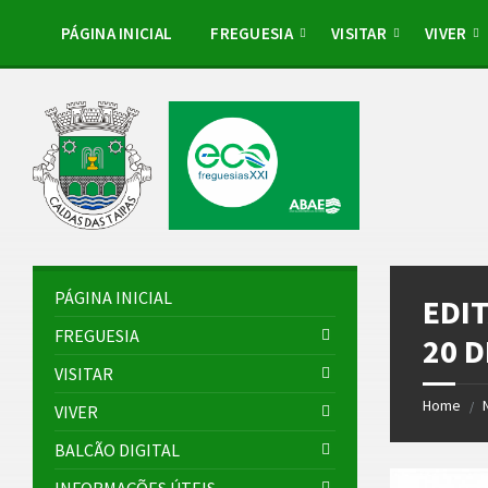
Skip
Skip
Skip
Skip
to
to
to
to
PÁGINA INICIAL
FREGUESIA
VISITAR
VIVER
content
left
right
footer
sidebar
sidebar
PÁGINA INICIAL
EDIT
FREGUESIA
20 
VISITAR
Home
/
VIVER
BALCÃO DIGITAL