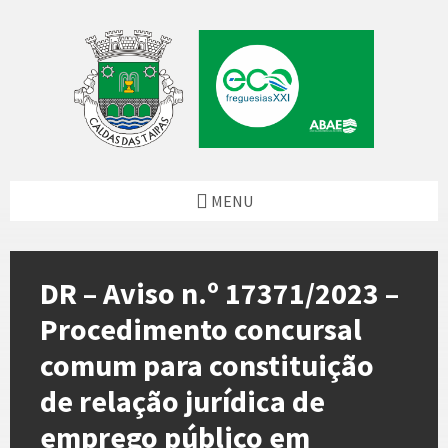
Skip
Skip
Skip
Skip
to
to
to
to
content
left
right
footer
sidebar
sidebar
MENU
DR – Aviso n.º 17371/2023 –
Procedimento concursal
comum para constituição
de relação jurídica de
emprego público em