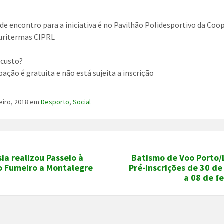
de encontro para a iniciativa é no Pavilhão Polidesportivo da Coo
uritermas CIPRL
o custo?
pação é gratuita e não está sujeita a inscrição
eiro, 2018
em
Desporto
,
Social
ia realizou Passeio à
Batismo de Voo Porto/L
o Fumeiro a Montalegre
Pré-Inscrições de 30 de
a 08 de f