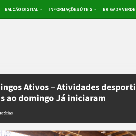
BALCÃO DIGITAL
INFORMAÇÕES ÚTEIS
BRIGADA VERDE
ngos Ativos – Atividades desport
is ao domingo Já iniciaram
Notícias