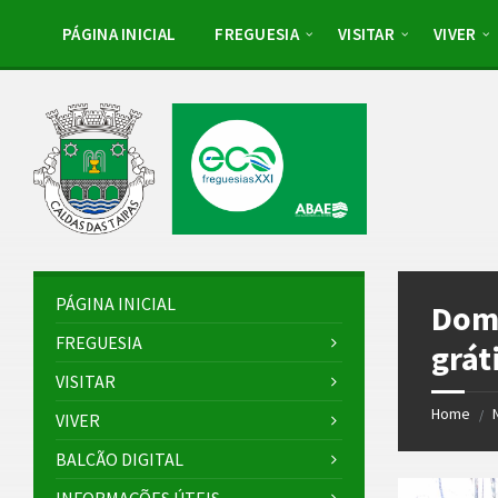
Skip
Skip
Skip
Skip
to
to
to
to
PÁGINA INICIAL
FREGUESIA
VISITAR
VIVER
content
left
right
footer
sidebar
sidebar
PÁGINA INICIAL
Domi
FREGUESIA
grát
VISITAR
Home
/
VIVER
BALCÃO DIGITAL