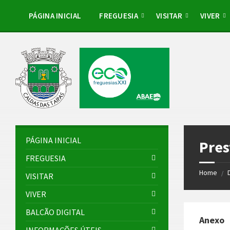
Skip
Skip
Skip
to
to
to
PÁGINA INICIAL
FREGUESIA
VISITAR
VIVER
content
left
footer
sidebar
PÁGINA INICIAL
Pres
FREGUESIA
Home
/
VISITAR
VIVER
BALCÃO DIGITAL
Anexo