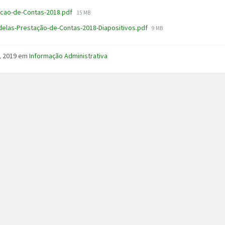
File
acao-de-Contas-2018.pdf
15 MB
size:
File
delas-Prestação-de-Contas-2018-Diapositivos.pdf
9 MB
size:
, 2019
em
Informação Administrativa