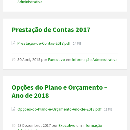
Administrativa
Prestação de Contas 2017
Anexo
File
Prestação-de-Contas-2017.pdf
24 MB
size:
30 Abril, 2018
por
Executivo
em
Informação Administrativa
Opções do Plano e Orçamento –
Ano de 2018
Anexo
File
Opções-do-Plano-e-Orçamento-Ano-de-2018.pdf
11 MB
size:
28 Dezembro, 2017
por
Executivo
em
Informação