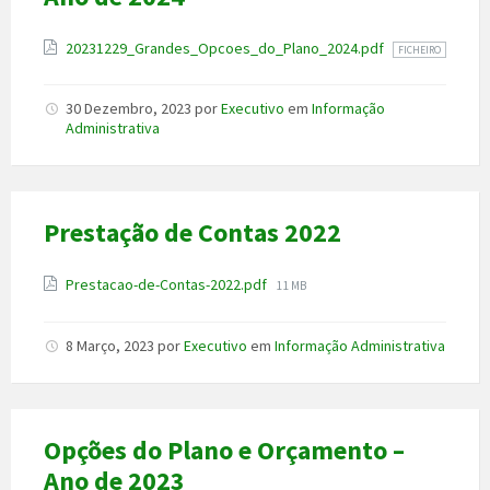
Anexo
20231229_Grandes_Opcoes_do_Plano_2024.pdf
FICHEIRO
30 Dezembro, 2023
por
Executivo
em
Informação
Administrativa
Prestação de Contas 2022
Anexo
File
Prestacao-de-Contas-2022.pdf
11 MB
size:
8 Março, 2023
por
Executivo
em
Informação Administrativa
Opções do Plano e Orçamento –
Ano de 2023