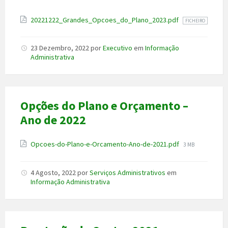
Anexo
20221222_Grandes_Opcoes_do_Plano_2023.pdf
FICHEIRO
23 Dezembro, 2022
por
Executivo
em
Informação
Administrativa
Opções do Plano e Orçamento –
Ano de 2022
Anexo
File
Opcoes-do-Plano-e-Orcamento-Ano-de-2021.pdf
3 MB
size:
4 Agosto, 2022
por
Serviços Administrativos
em
Informação Administrativa