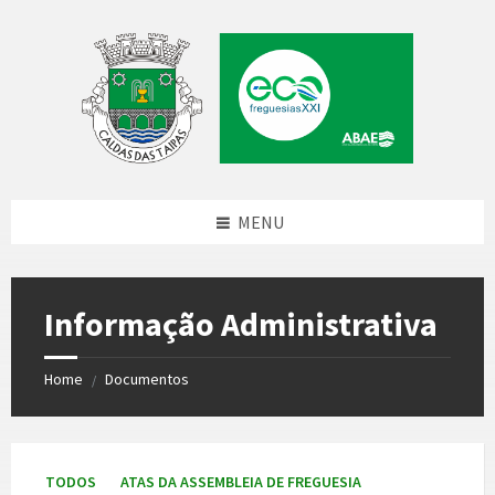
Skip
Skip
Skip
to
to
to
content
left
footer
sidebar
MENU
Informação Administrativa
Home
Documentos
/
TODOS
ATAS DA ASSEMBLEIA DE FREGUESIA