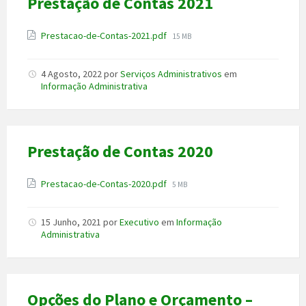
Prestação de Contas 2021
Anexo
File
Prestacao-de-Contas-2021.pdf
15 MB
size:
4 Agosto, 2022
por
Serviços Administrativos
em
Informação Administrativa
Prestação de Contas 2020
Anexo
File
Prestacao-de-Contas-2020.pdf
5 MB
size:
15 Junho, 2021
por
Executivo
em
Informação
Administrativa
Opções do Plano e Orçamento –