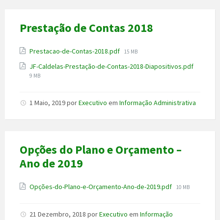
Prestação de Contas 2018
Anexo
File
Prestacao-de-Contas-2018.pdf
15 MB
size:
File
JF-Caldelas-Prestação-de-Contas-2018-Diapositivos.pdf
size:
9 MB
1 Maio, 2019
por
Executivo
em
Informação Administrativa
Opções do Plano e Orçamento –
Ano de 2019
Anexo
File
Opções-do-Plano-e-Orçamento-Ano-de-2019.pdf
10 MB
size:
21 Dezembro, 2018
por
Executivo
em
Informação