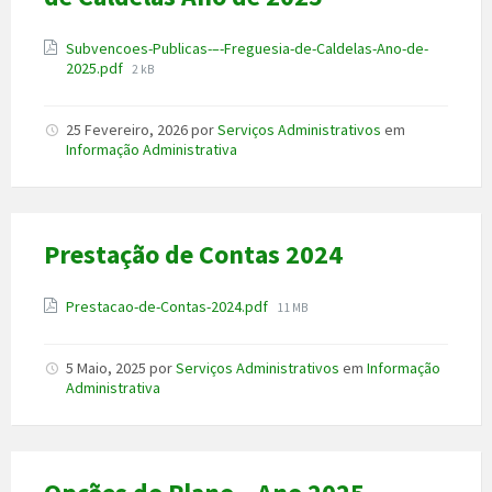
Anexo
Subvencoes-Publicas-–-Freguesia-de-Caldelas-Ano-de-
File
2025.pdf
2 kB
size:
25 Fevereiro, 2026
por
Serviços Administrativos
em
Informação Administrativa
Prestação de Contas 2024
Anexo
File
Prestacao-de-Contas-2024.pdf
11 MB
size:
5 Maio, 2025
por
Serviços Administrativos
em
Informação
Administrativa