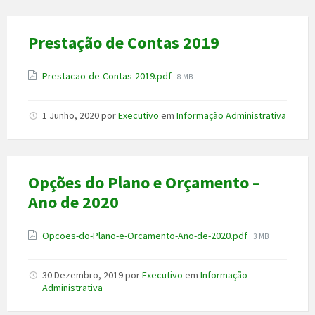
Prestação de Contas 2019
Anexo
File
Prestacao-de-Contas-2019.pdf
8 MB
size:
1 Junho, 2020
por
Executivo
em
Informação Administrativa
Opções do Plano e Orçamento –
Ano de 2020
Anexo
File
Opcoes-do-Plano-e-Orcamento-Ano-de-2020.pdf
3 MB
size:
30 Dezembro, 2019
por
Executivo
em
Informação
Administrativa