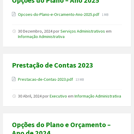
Opções do Plano – Ano 2025
Anexo
File
Opcoes-do-Plano-e-Orcamento-Ano-2025.pdf
1 MB
size:
30 Dezembro, 2024
por
Serviços Administrativos
em
Informação Administrativa
Prestação de Contas 2023
Anexo
File
Prestacao-de-Contas-2023.pdf
13 MB
size:
30 Abril, 2024
por
Executivo
em
Informação Administrativa
Opções do Plano e Orçamento –
Ano de 2024