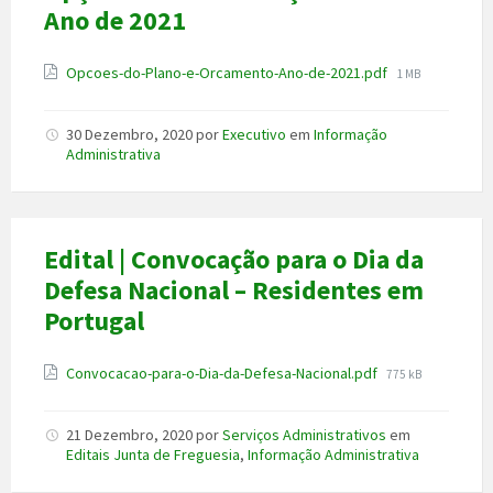
Ano de 2021
Anexo
File
Opcoes-do-Plano-e-Orcamento-Ano-de-2021.pdf
1 MB
size:
30 Dezembro, 2020
por
Executivo
em
Informação
Administrativa
Edital | Convocação para o Dia da
Defesa Nacional – Residentes em
Portugal
Anexo
File
Convocacao-para-o-Dia-da-Defesa-Nacional.pdf
775 kB
size:
21 Dezembro, 2020
por
Serviços Administrativos
em
Editais Junta de Freguesia
,
Informação Administrativa