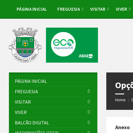
Skip
Skip
Skip
to
to
to
PÁGINA INICIAL
FREGUESIA
VISITAR
VIVER
content
left
footer
sidebar
PÁGINA INICIAL
Opçõ
FREGUESIA
Home
/
VISITAR
VIVER
BALCÃO DIGITAL
Anexo