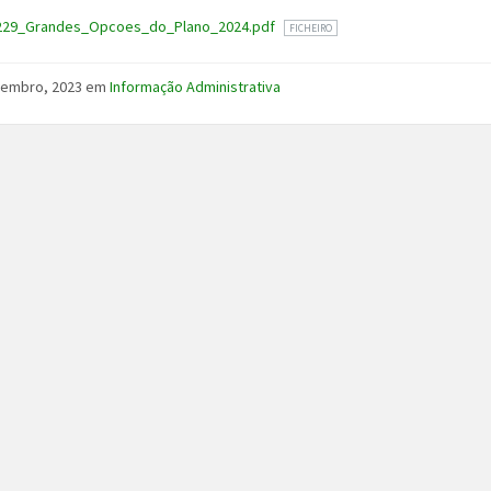
229_Grandes_Opcoes_do_Plano_2024.pdf
FICHEIRO
zembro, 2023
em
Informação Administrativa