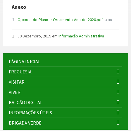
Anexo
File
Opcoes-do-Plano-e-Orcamento-Ano-de-2020.pdf
3 MB
size:
30 Dezembro, 2019
em
Informação Administrativa
PÁGINA INICIAL
FREGUESIA
VISITAR
VIVER
BALCÃO DIGITAL
INFORMAÇÕES ÚTEIS
BRIGADA VERDE