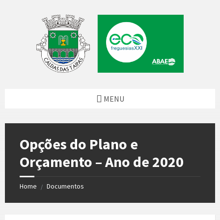
Skip
Skip
Skip
to
to
to
content
left
footer
sidebar
MENU
Opções do Plano e
Orçamento – Ano de 2020
Home
Documentos
/