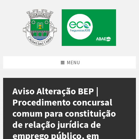
Skip
Skip
Skip
to
to
to
content
left
footer
sidebar
MENU
Aviso Alteração BEP |
Procedimento concursal
comum para constituição
de relação jurídica de
emprego público, em