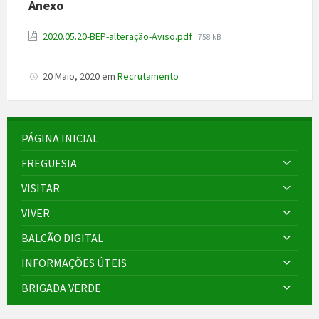
Anexo
File
2020.05.20-BEP-alteração-Aviso.pdf
758 kB
size:
20 Maio, 2020
em
Recrutamento
PÁGINA INICIAL
FREGUESIA
VISITAR
VIVER
BALCÃO DIGITAL
INFORMAÇÕES ÚTEIS
BRIGADA VERDE