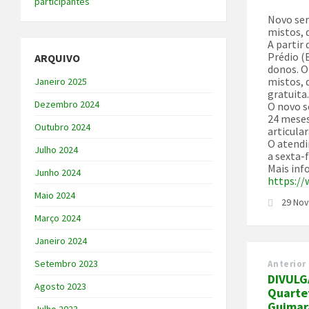
participantes
Novo ser
mistos, 
A partir
Prédio (
ARQUIVO
donos. O
mistos, 
Janeiro 2025
gratuita
Dezembro 2024
O novo s
24 meses
Outubro 2024
articula
O atendi
Julho 2024
a sexta-
Mais inf
Junho 2024
https:/
Maio 2024
29 No
Março 2024
Janeiro 2024
Setembro 2023
Anterior
DIVULG
Agosto 2023
Quarte
Guimar