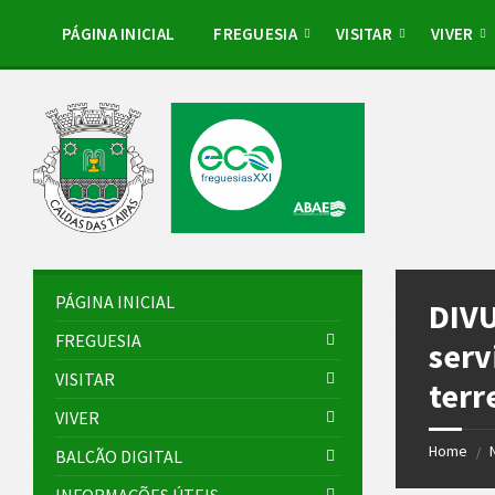
Skip
Skip
Skip
Skip
to
to
to
to
PÁGINA INICIAL
FREGUESIA
VISITAR
VIVER
content
left
right
footer
sidebar
sidebar
PÁGINA INICIAL
DIVU
FREGUESIA
serv
VISITAR
terr
VIVER
Home
/
BALCÃO DIGITAL