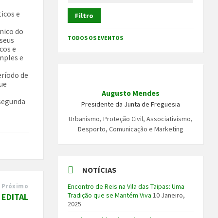
ticos e
Filtro
Único do
TODOS OS EVENTOS
 seus
cos e
imples e
eríodo de
ue
Augusto Mendes
 segunda
Presidente da Junta de Freguesia
Urbanismo, Proteção Civil, Associativismo,
Desporto, Comunicação e Marketing
NOTÍCIAS
Próximo
Encontro de Reis na Vila das Taipas: Uma
Tradição que se Mantém Viva
10 Janeiro,
EDITAL
2025