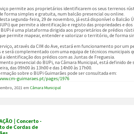
viço permite aos proprietários identificarem os seus terrenos rús
de forma simples e gratuita, num balcão presencial ou online.
 desta segunda-feira, 29 de novembro, já está disponível o Balcão 
BUPi) que permite a identificação e registo das propriedades e dos
 BUPi é uma plataforma dirigida aos proprietários de prédios rústi
que permite mapear, entender e valorizar o território, de forma s
.
erviço, através da CIM do Ave, estará em funcionamento por um p
 e será complementado com uma equipa de técnicos municipais q
rá a identificação dos prédios com as Juntas de Freguesia.
mento presencial do BUPi, na Câmara Municipal, está definido de
feira, das 09h00 às 13h00 e das 14h00 às 17h00.
ormação sobre o BUPi Guimarães pode ser consultada em:
/www.cm-guimaraes.pt/pages/1976
vembro, 2021
em
Câmara Municipal
AÇÃO | Concerto -
to de Cordas de
ães