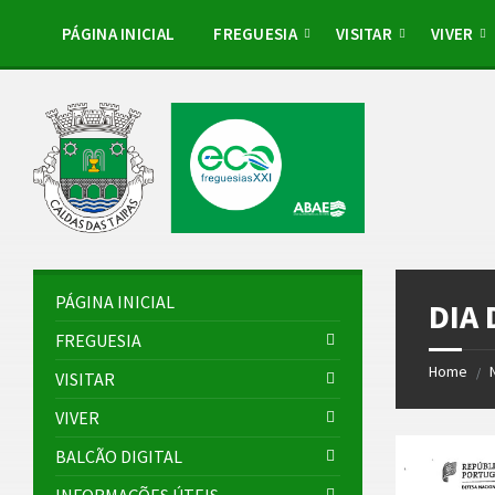
Skip
Skip
Skip
Skip
to
to
to
to
PÁGINA INICIAL
FREGUESIA
VISITAR
VIVER
content
left
right
footer
sidebar
sidebar
PÁGINA INICIAL
DIA
FREGUESIA
Home
/
VISITAR
VIVER
BALCÃO DIGITAL