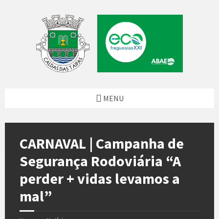
Skip
Skip
Skip
Skip
to
to
to
to
content
left
right
footer
sidebar
sidebar
MENU
CARNAVAL | Campanha de
Segurança Rodoviária “A
perder + vidas levamos a
mal”