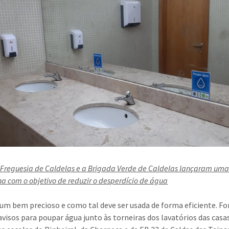
 Freguesia de Caldelas e a Brigada Verde de Caldelas lançaram um
 com o objetivo de reduzir o desperdício de água
 um bem precioso e como tal deve ser usada de forma eficiente. F
avisos para poupar água junto às torneiras dos lavatórios das casa