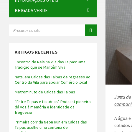
INFORMAÇÕES ÚTEIS
BRIGADA VERDE
SEARCH:
ARTIGOS RECENTES
Encontro de Reis na Vila das Taipas: Uma
Tradição que se Mantém Viva
Natal em Caldas das Taipas de regresso ao
Centro da Vila para apoiar Comércio local
Metrominuto de Caldas das Taipas
Junta de
“Entre Taipas e Histórias” Podcast pioneiro
campanha
dá voz à memória e identidade da
freguesia
A água é
Primeira corrida Neon Run em Caldas das
colados 
Taipas acolhe uma centena de