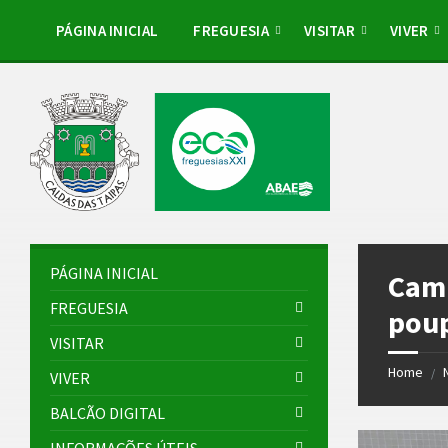
Skip
Skip
Skip
Skip
to
to
to
to
PÁGINA INICIAL
FREGUESIA
VISITAR
VIVER
content
left
right
footer
sidebar
sidebar
PÁGINA INICIAL
Camp
FREGUESIA
pou
VISITAR
Home
/
VIVER
BALCÃO DIGITAL