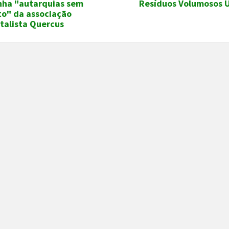
ha "autarquias sem
Resíduos Volumosos 
to" da associação
talista Quercus