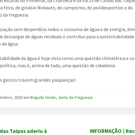
s escolas do Pinheiral, da Charneca e da EB 23 de Caldas das Taipa
da feira, do ginásio Nokaute, do campismo, do polidesportivo e do
o da freguesia.
lização sem desperdício reduz o consumo de água e de energia, dim
e descargas de águas residuais e contribui para a sustentabilidade
 da água.
tabilidade da água é hoje vista como uma questão climatérica e 
política, mas é, acima de tudo, uma questão de cidadania.
s gestos trazem grandes poupanças!
vembro, 2020
em
Brigada Verde
,
Junta de Freguesia
das Taipas aderiu à
INFORMAÇÃO | Rec