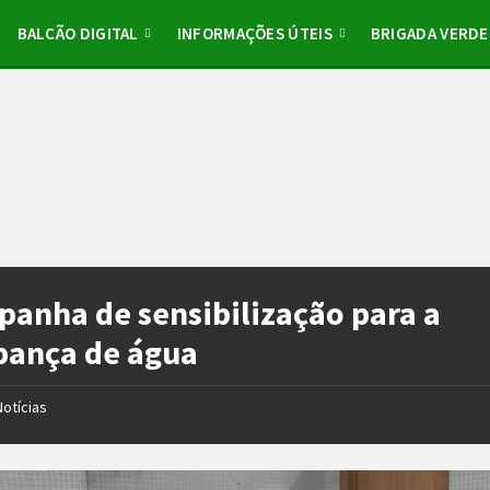
BALCÃO DIGITAL
INFORMAÇÕES ÚTEIS
BRIGADA VERDE
anha de sensibilização para a
pança de água
Notícias